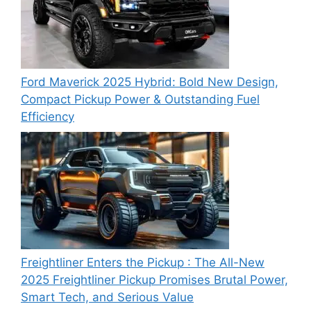
Ford Maverick 2025 Hybrid: Bold New Design,
Compact Pickup Power & Outstanding Fuel
Efficiency
Freightliner Enters the Pickup : The All-New
2025 Freightliner Pickup Promises Brutal Power,
Smart Tech, and Serious Value