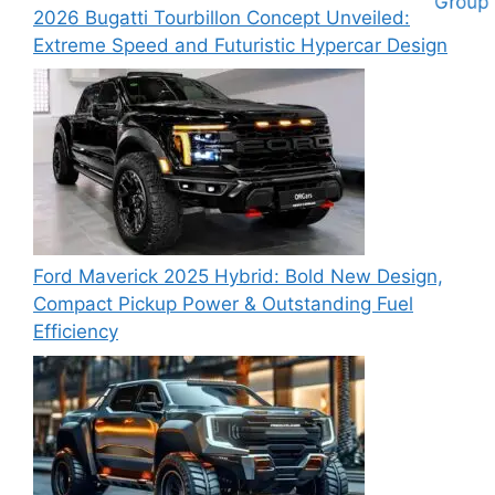
2026 Bugatti Tourbillon Concept Unveiled:
Extreme Speed and Futuristic Hypercar Design
Ford Maverick 2025 Hybrid: Bold New Design,
Compact Pickup Power & Outstanding Fuel
Efficiency