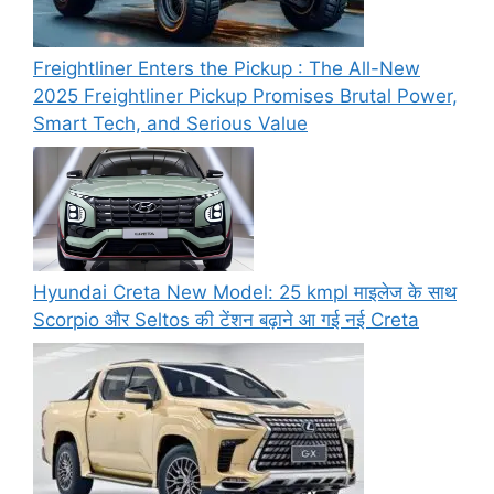
Freightliner Enters the Pickup : The All-New
2025 Freightliner Pickup Promises Brutal Power,
Smart Tech, and Serious Value
Hyundai Creta New Model: 25 kmpl माइलेज के साथ
Scorpio और Seltos की टेंशन बढ़ाने आ गई नई Creta