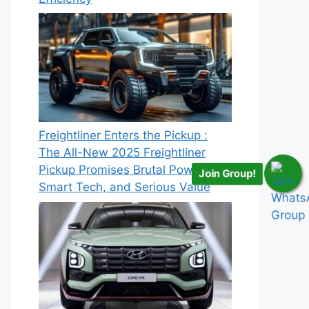
Freightliner Enters the Pickup :
The All-New 2025 Freightliner
Pickup Promises Brutal Power,
Join Group!
Smart Tech, and Serious Value