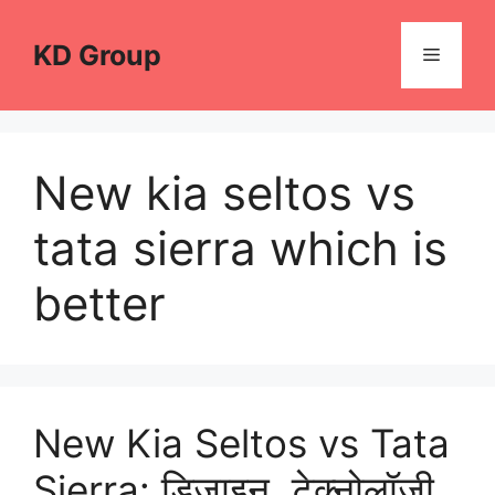
Skip
to
KD Group
Menu
content
New kia seltos vs
tata sierra which is
better
New Kia Seltos vs Tata
Sierra: डिजाइन, टेक्नोलॉजी,