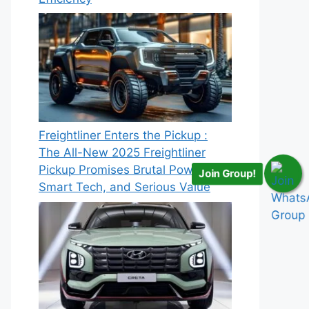
Freightliner Enters the Pickup :
The All-New 2025 Freightliner
Pickup Promises Brutal Power,
Join Group!
Smart Tech, and Serious Value