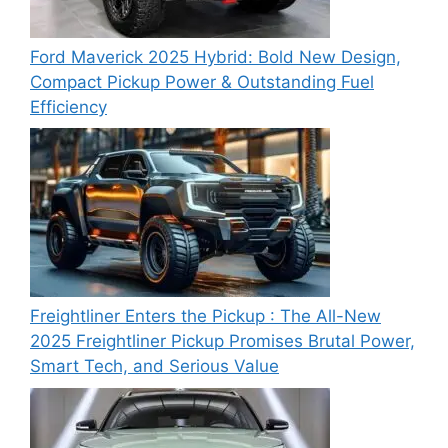
Ford Maverick 2025 Hybrid: Bold New Design,
Compact Pickup Power & Outstanding Fuel
Efficiency
Freightliner Enters the Pickup : The All-New
2025 Freightliner Pickup Promises Brutal Power,
Smart Tech, and Serious Value