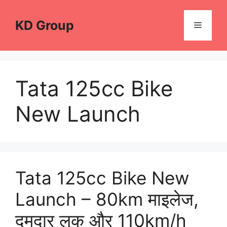
Skip
to
KD Group
Menu
content
Tata 125cc Bike
New Launch
Tata 125cc Bike New
Launch – 80km माइलेज,
दमदार लुक और 110km/h