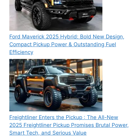
Ford Maverick 2025 Hybrid: Bold New Design,
Compact Pickup Power & Outstanding Fuel
Efficiency
Freightliner Enters the Pickup : The All-New
2025 Freightliner Pickup Promises Brutal Power,
Smart Tech, and Serious Value