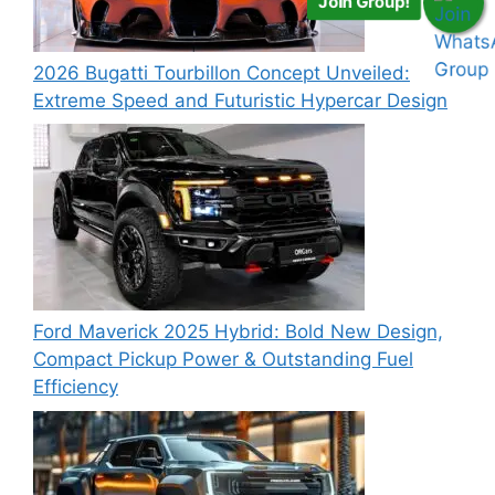
Join Group!
2026 Bugatti Tourbillon Concept Unveiled:
Extreme Speed and Futuristic Hypercar Design
Ford Maverick 2025 Hybrid: Bold New Design,
Compact Pickup Power & Outstanding Fuel
Efficiency