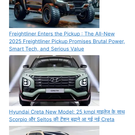
Freightliner Enters the Pickup : The All-New
2025 Freightliner Pickup Promises Brutal Power,
Smart Tech, and Serious Value
Hyundai Creta New Model: 25 kmpl माइलेज के साथ
Scorpio और Seltos की टेंशन बढ़ाने आ गई नई Creta